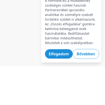
A PoPhone.eu a működéshez
szükséges sütiket használ.
Partnereinkkel opcionális
analitikai és személyre szabott
hirdetési sütiket is alkalmazunk.
Az „Összes elfogadása” gombra
kattintva beleegyezel ezek
használatába. Beállításaidat
bármikor módosíthatod.
Részletek a süti szabályzatban.
Elfogadom
Bővebben
Legforróbb ajánlatok