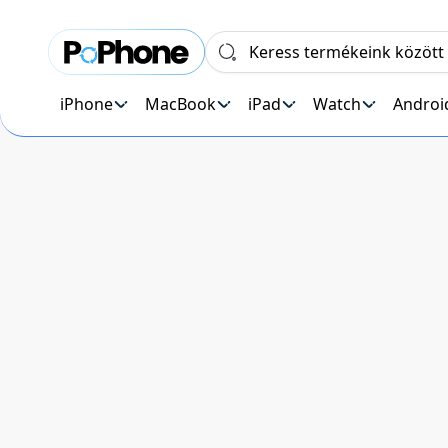
iPhone
MacBook
iPad
Watch
Androi