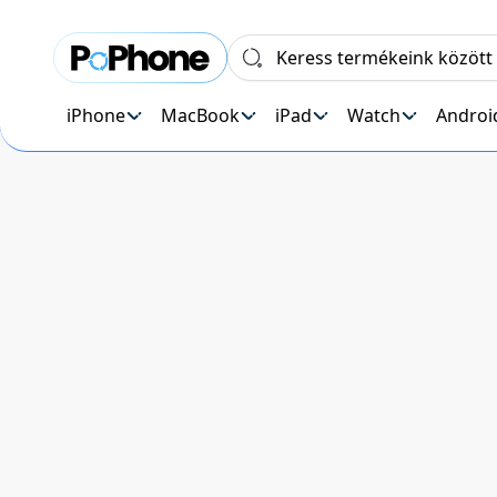
iPhone
MacBook
iPad
Watch
Androi