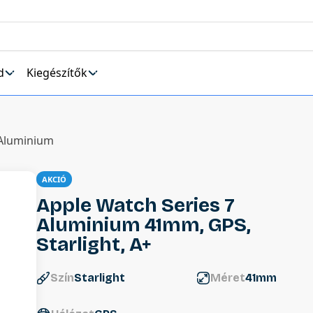
d
Kiegészítők
 Aluminium
AKCIÓ
Apple Watch Series 7
Aluminium 41mm, GPS,
Starlight, A+
Szín
Starlight
Méret
41mm