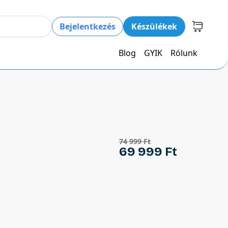
Bejelentkezés
Készülékek
Blog
GYIK
Rólunk
74 999 Ft
69 999 Ft