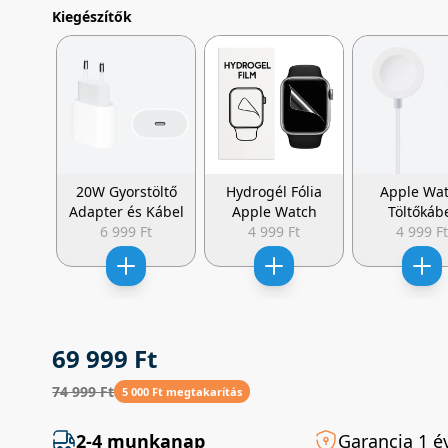
Kiegészítők
20W Gyorstöltő
Hydrogél Fólia
Apple Wa
Adapter és Kábel
Apple Watch
Töltőkáb
6 999 Ft
4 999 Ft
4 999 F
69 999 Ft
74 999 Ft
5 000 Ft megtakarítás
2-4 munkanap
Garancia 1 é