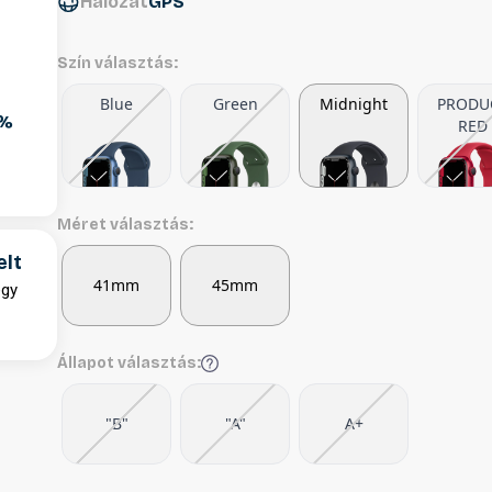
Hálózat
GPS
Szín választás:
Blue
Green
Midnight
PRODU
6%
RED
Méret választás:
elt
41mm
45mm
egy
Állapot választás:
"B"
"A"
A+