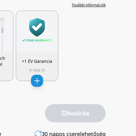
További információk
tch
+1 ÉV Garancia
el
t
9 999 Ft
Kosárba
v
30 napos cserelehetőség