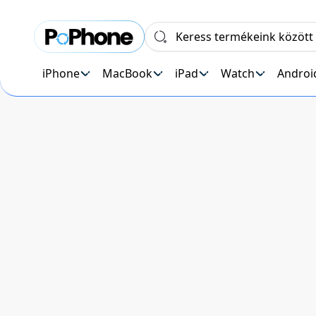
iPhone
MacBook
iPad
Watch
Androi