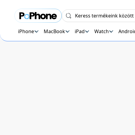
iPhone
MacBook
iPad
Watch
Androi