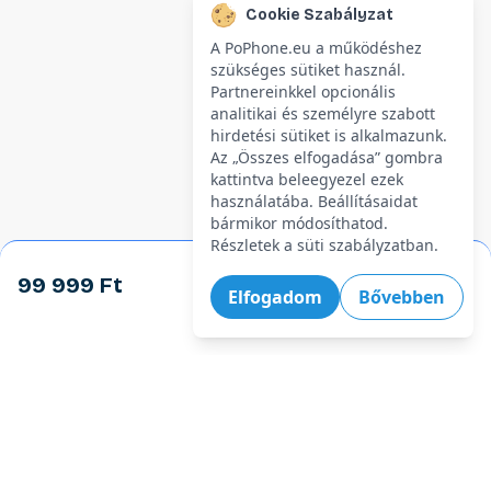
Cookie Szabályzat
A PoPhone.eu a működéshez
szükséges sütiket használ.
Partnereinkkel opcionális
analitikai és személyre szabott
hirdetési sütiket is alkalmazunk.
Az „Összes elfogadása” gombra
kattintva beleegyezel ezek
használatába. Beállításaidat
bármikor módosíthatod.
Részletek a süti szabályzatban.
99 999 Ft
Kosárba
Elfogadom
Bővebben
Legforróbb ajánlatok