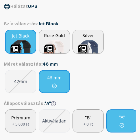
Hálózat
GPS
Szín választás:
Jet Black
Rose Gold
Silver
Jet Black
Méret választás:
46 mm
46 mm
42mm
Állapot választás:
"A"
"A"
Prémium
"B"
Aktiválatlan
+ 5 000 Ft
+ 0 Ft