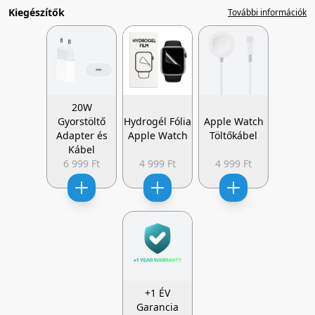
Kiegészítők
További információk
20W
Gyorstöltő
Hydrogél Fólia
Apple Watch
Adapter és
Apple Watch
Töltőkábel
Kábel
6 999 Ft
4 999 Ft
4 999 Ft
+1 ÉV
Garancia