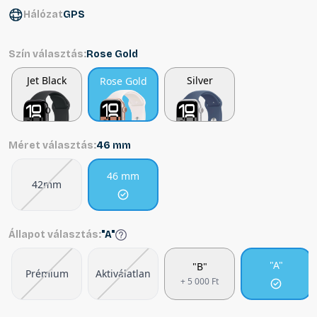
Hálózat
GPS
Szín választás:
Rose Gold
Jet Black
Silver
Rose Gold
Méret választás:
46 mm
46 mm
42mm
Állapot választás:
"A"
"A"
"B"
Prémium
Aktiválatlan
+ 5 000 Ft