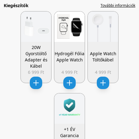
Kiegészítők
További információk
20W
Gyorstöltő
Hydrogél Fólia
Apple Watch
Adapter és
Apple Watch
Töltőkábel
Kábel
6 999 Ft
4 999 Ft
4 999 Ft
+1 ÉV
Garancia