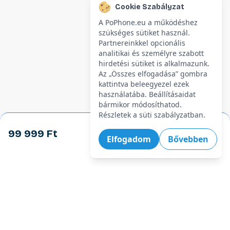
Cookie Szabályzat
A PoPhone.eu a működéshez
szükséges sütiket használ.
Partnereinkkel opcionális
analitikai és személyre szabott
hirdetési sütiket is alkalmazunk.
Az „Összes elfogadása” gombra
kattintva beleegyezel ezek
használatába. Beállításaidat
bármikor módosíthatod.
Részletek a süti szabályzatban.
99 999 Ft
Kosárba
Elfogadom
Bővebben
Legforróbb ajánlatok