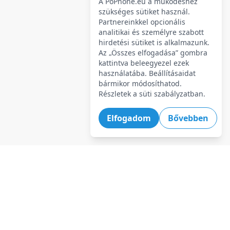
A PoPhone.eu a működéshez
szükséges sütiket használ.
Partnereinkkel opcionális
analitikai és személyre szabott
hirdetési sütiket is alkalmazunk.
Az „Összes elfogadása” gombra
kattintva beleegyezel ezek
használatába. Beállításaidat
bármikor módosíthatod.
Részletek a süti szabályzatban.
Elfogadom
Bővebben
Legforróbb ajánlatok