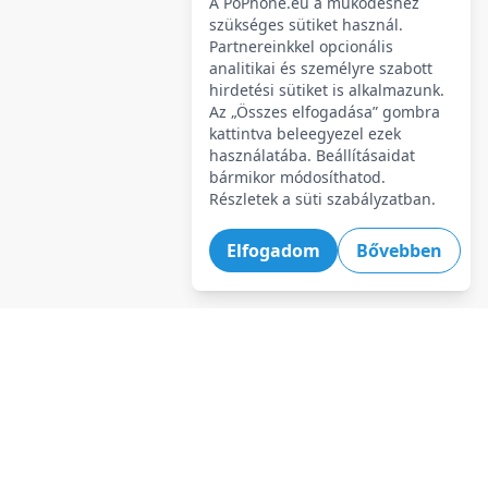
A PoPhone.eu a működéshez
szükséges sütiket használ.
Partnereinkkel opcionális
analitikai és személyre szabott
hirdetési sütiket is alkalmazunk.
Az „Összes elfogadása” gombra
kattintva beleegyezel ezek
használatába. Beállításaidat
bármikor módosíthatod.
Részletek a süti szabályzatban.
Elfogadom
Bővebben
Legforróbb ajánlatok