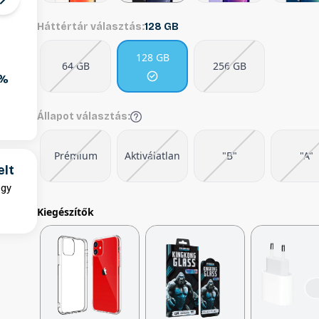
Háttértár választás:
128 GB
128 GB
64 GB
256 GB
0%
Állapot választás:
Prémium
Aktiválatlan
"B"
"A"
elt
egy
Kiegészítők