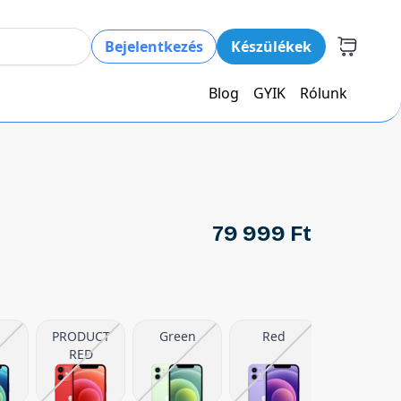
Bejelentkezés
Készülékek
Blog
GYIK
Rólunk
79 999 Ft
PRODUCT
Green
Red
RED