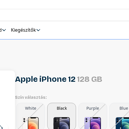
d
Kiegészítők
Apple iPhone 12
128 GB
Szín választás:
White
Black
Purple
Blue