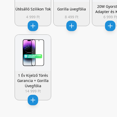
20W Gyorst
Ütésálló Szilikon Tok
Gorilla üvegfólia
Adapter és 
4 999 Ft
8 499 Ft
6 999 F
1 Év Kijelző Törés
Garancia + Gorilla
Üvegfólia
14 999 Ft