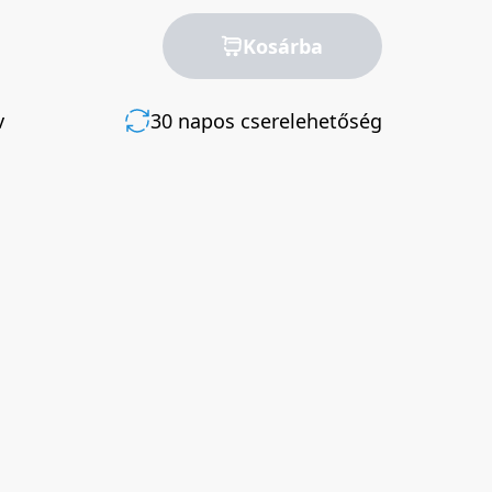
Kosárba
v
30 napos cserelehetőség