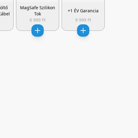
öltő
MagSafe Szilikon
+1 ÉV Garancia
Kábel
Tok
t
6 999 Ft
9 999 Ft