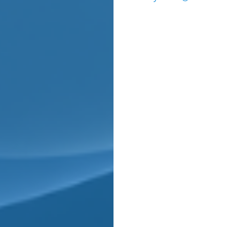
pedig inkább direkt lassa
hogy idő előtt tönkremegy