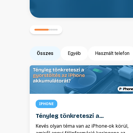
Összes
Egyéb
Használt telefon
IPHONE
Tényleg tönkreteszi a
gyorstöltés az iPhone
Kevés olyan téma van az iPhone-ok körül,
akkumulátorát?