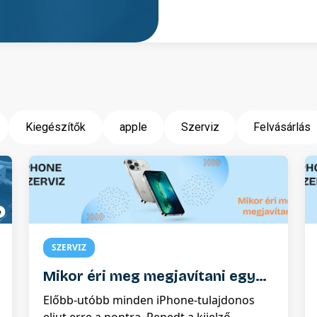
Kiegészítők
apple
Szerviz
Felvásárlás
SZERVIZ
Mikor éri meg megjavítani egy
iPhone-t, és mikor jobb inkább
Előbb-utóbb minden iPhone-tulajdonos
lecserélni?