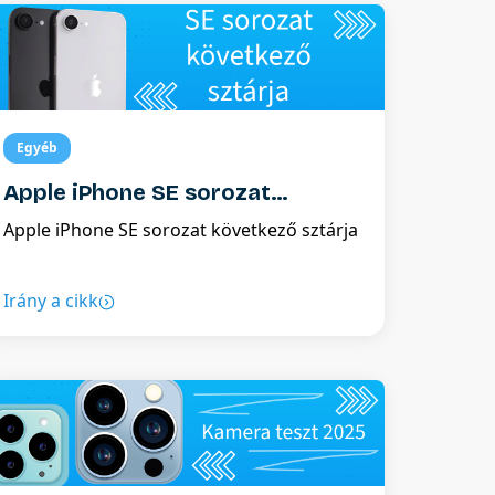
feltétlen ajánljuk ezt az opciót.
Egyéb
Apple iPhone SE sorozat
következő sztárja
Apple iPhone SE sorozat következő sztárja
Irány a cikk