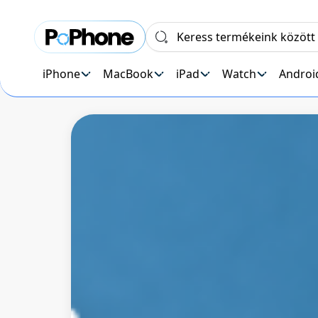
iPhone
MacBook
iPad
Watch
Androi