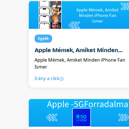
lehetőség.
Egyéb
Apple Mémek, Amiket Minden
iPhone Fan Ismer
Apple Mémek, Amiket Minden iPhone Fan
Ismer
Irány a cikk