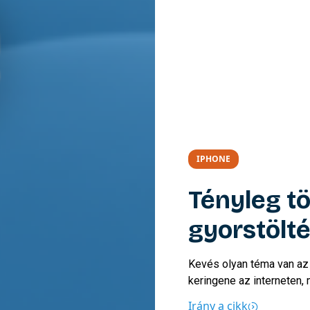
IPHONE
Tényleg tö
gyorstölté
akkumulát
Kevés olyan téma van az 
keringene az interneten, m
teljesen biztonságos, má
Irány a cikk