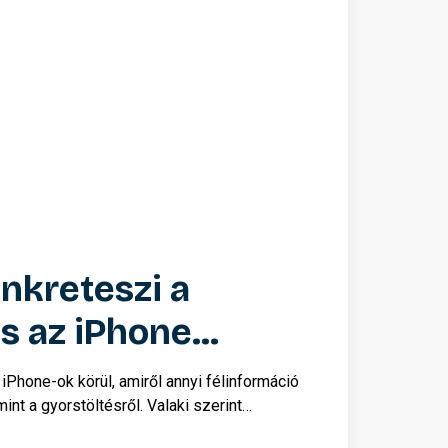
nkreteszi a
s az iPhone
orát?
iPhone-ok körül, amiről annyi félinformáció
int a gyorstöltésről. Valaki szerint
s szerint „megöli az akkumulátort”, sokan