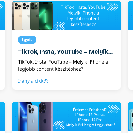
Egyéb
TikTok, Insta, YouTube – Melyik
iPhone a legjobb content
TikTok, Insta, YouTube – Melyik iPhone a
készítéshez?
legjobb content készítéshez?
Irány a cikk