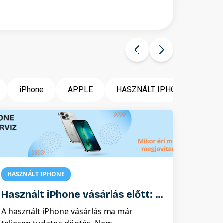
iPhone
APPLE
HASZNÁLT IPHONE
SZ
HASZNÁLT IPHONE
Használt iPhone vásárlás előtt: 7
hiba, amit sokan elkövetnek
A használt iPhone vásárlás ma már