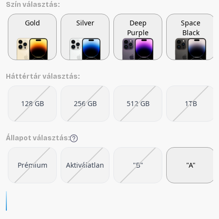
Szín választás:
Gold
Silver
Deep
Space
Purple
Black
Háttértár választás:
128 GB
256 GB
512 GB
1TB
Állapot választás:
Prémium
Aktiválatlan
"B"
"A"