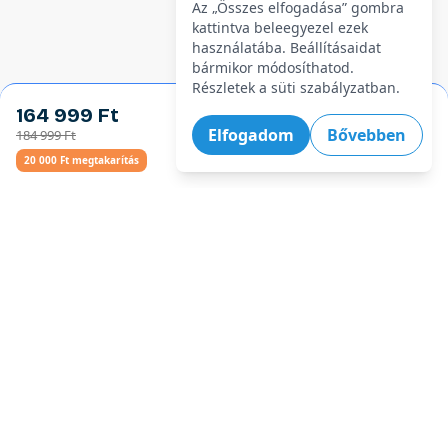
Az „Összes elfogadása” gombra
kattintva beleegyezel ezek
használatába. Beállításaidat
bármikor módosíthatod.
Részletek a süti szabályzatban.
164 999 Ft
Kosárba
Elfogadom
Bővebben
184 999 Ft
20 000 Ft megtakarítás
Legforróbb ajánlatok