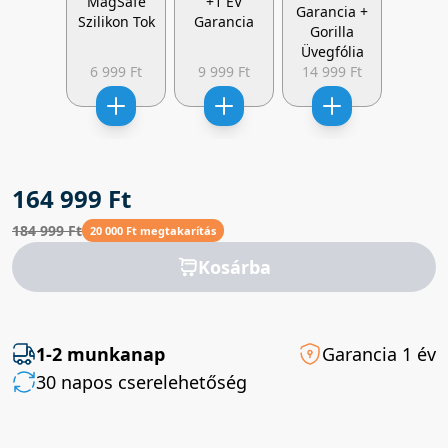
MagSafe
+1 ÉV
Garancia +
Szilikon Tok
Garancia
Gorilla
Üvegfólia
6 999 Ft
9 999 Ft
14 999 Ft
164 999 Ft
184 999 Ft
20 000 Ft megtakarítás
Kosárba
1-2 munkanap
Garancia 1 év
30 napos cserelehetőség