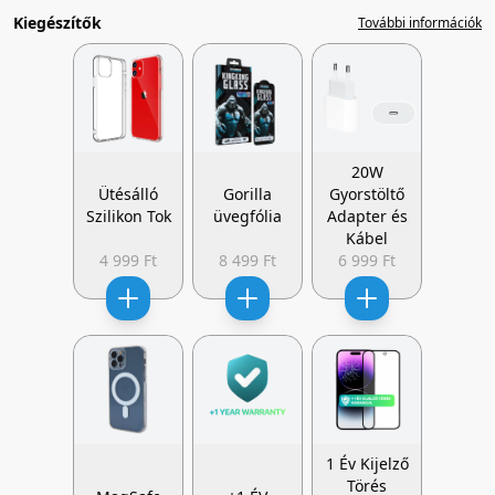
Kiegészítők
További információk
20W
Ütésálló
Gorilla
Gyorstöltő
Szilikon Tok
üvegfólia
Adapter és
Kábel
4 999 Ft
8 499 Ft
6 999 Ft
1 Év Kijelző
Törés