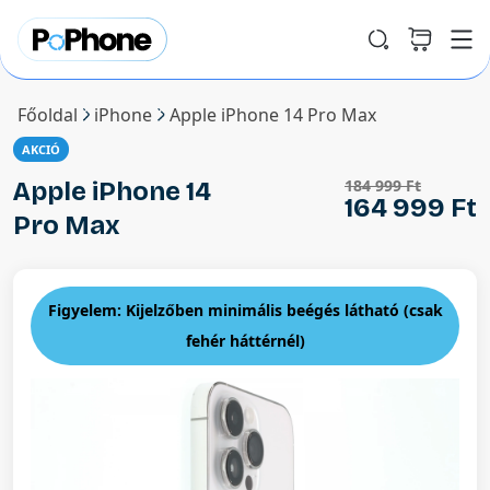
Főoldal
iPhone
Apple iPhone 14 Pro Max
AKCIÓ
184 999 Ft
Apple iPhone 14
164 999 Ft
Pro Max
Figyelem: Kijelzőben minimális beégés látható (csak
fehér háttérnél)